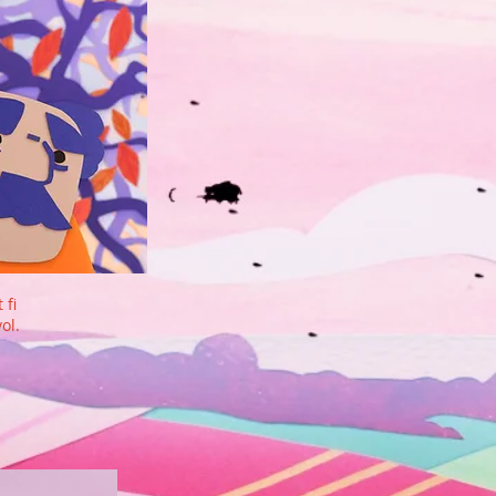
 fi
ol.