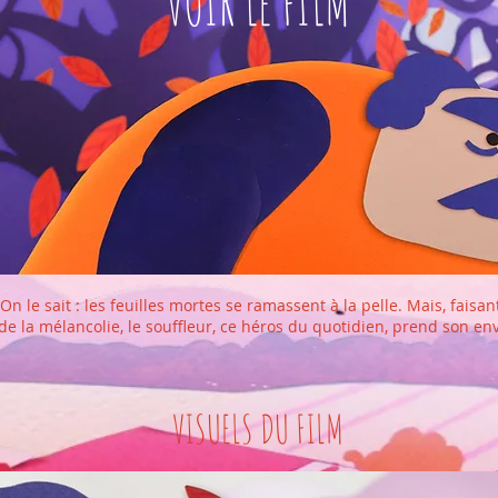
VOIR LE FILM
On le sait : les feuilles mortes se ramassent à la pelle. Mais, faisant
de la mélancolie, le souffleur, ce héros du quotidien, prend son env
VISUELS DU FILM